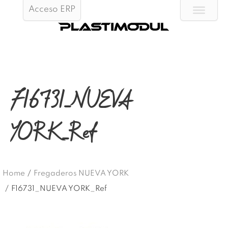
Acceso ERP
F16731_NUEVA
YORK_Ref
Home
/
Fregaderos NUEVA YORK
/
F16731_NUEVA YORK_Ref