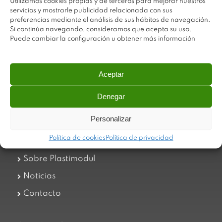
Utilizamos cookies propias y de terceros para mejorar nuestros
servicios y mostrarle publicidad relacionada con sus
preferencias mediante el análisis de sus hábitos de navegación.
Si continúa navegando, consideramos que acepta su uso.
Puede cambiar la configuración u obtener más información
Plastimodul tiene como objetivo ofrecer productos
Aceptar
innovadores y de máxima calidad, invirtiendo con decisión
en medios tecnológicos que permiten aportar soluciones
dinámicas y operativas. Utilizamos materiales de primera
Denegar
calidad y el mejor servicio a nuestros clientes.
Personalizar
Política de cookies
Política de privacidad
Trabaja con nosotros
Sobre Plastimodul
Noticias
Contacto