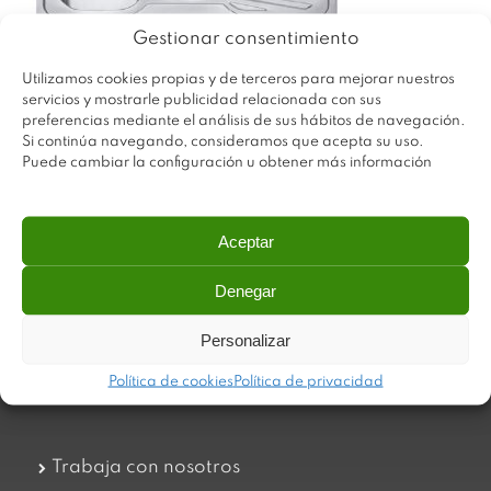
Gestionar consentimiento
Utilizamos cookies propias y de terceros para mejorar nuestros
servicios y mostrarle publicidad relacionada con sus
preferencias mediante el análisis de sus hábitos de navegación.
Si continúa navegando, consideramos que acepta su uso.
Puede cambiar la configuración u obtener más información
Aceptar
Denegar
Plastimodul tiene como objetivo ofrecer productos
innovadores y de máxima calidad, invirtiendo con decisión
Personalizar
en medios tecnológicos que permiten aportar soluciones
dinámicas y operativas. Utilizamos materiales de primera
calidad y el mejor servicio a nuestros clientes.
Política de cookies
Política de privacidad
Trabaja con nosotros