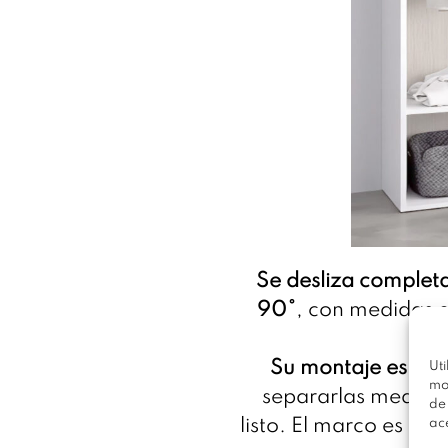
Se desliza completa
90°
, con medidas d
Su montaje es sim
Uti
mo
separarlas mediante
de
listo. El marco es de 
ac