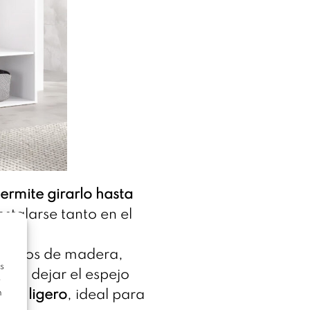
ermite girarlo hasta
stalarse tanto en el
.
tornillos de madera,
s
para dejar el espejo
e
te y ligero
, ideal para
n