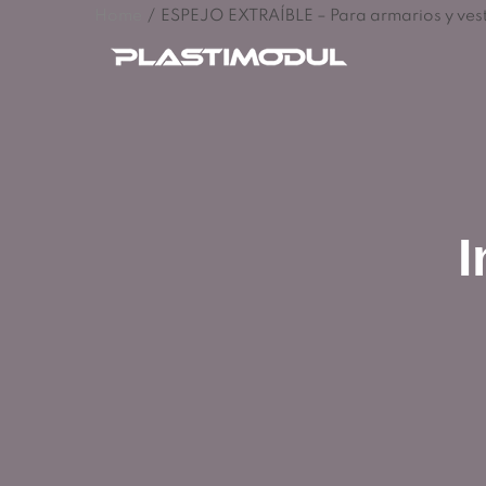
Home
/
ESPEJO EXTRAÍBLE – Para armarios y ves
I