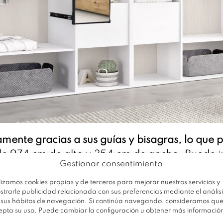
mente gracias a sus guías y bisagras, lo que p
e 974 cm de alto y 354 cm de ancho. Puede in
Gestionar consentimiento
lado izquierdo como en el derecho del mueble
ple:
solo hay que fijar las guías al lateral con 
lizamos cookies propias y de terceros para mejorar nuestros servicios y
strarle publicidad relacionada con sus preferencias mediante el análisi
 el gatillo incorporado y volver a encajarlas 
 sus hábitos de navegación. Si continúa navegando, consideramos qu
aluminio en color negro, lo que lo hace
resisten
epta su uso. Puede cambiar la configuración u obtener más informació