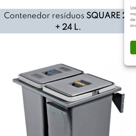
Uti
Contenedor resíduos
SQUARE 24
mo
de
+ 24 L.
ac