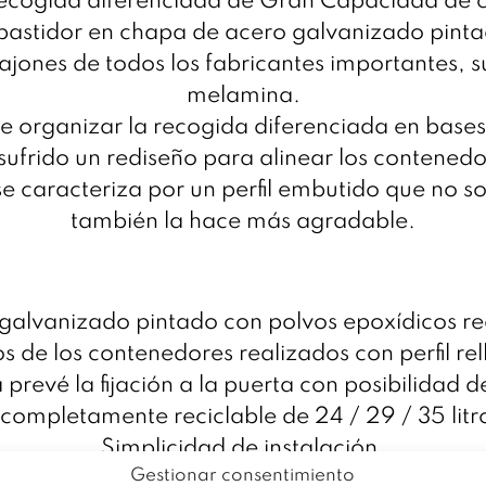
ecogida diferenciada de Gran Capacidad de c
bastidor en chapa de acero galvanizado pinta
ajones de todos los fabricantes importantes, 
melamina.
 de organizar la recogida diferenciada en base
frido un rediseño para alinear los contenedore
e caracteriza por un perfil embutido que no sol
también la hace más agradable.
 galvanizado pintado con polvos epoxídicos r
os de los contenedores realizados con perfil rel
 prevé la fijación a la puerta con posibilidad d
ompletamente reciclable de 24 / 29 / 35 litros
Simplicidad de instalación.
Gestionar consentimiento
Fácil de limpiar.