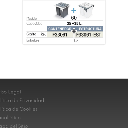
iso Legal
lítica de Privacidad
lítica de Cookies
nal ético
pa del Sitio