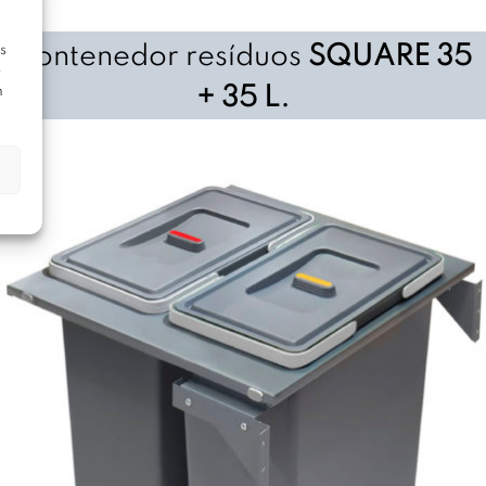
Contenedor resíduos
SQUARE 35
s
e
+ 35 L.
n