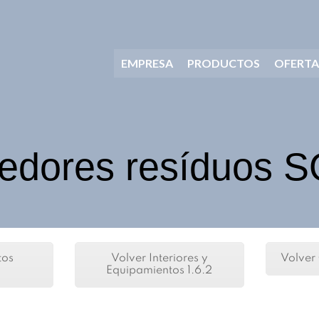
EMPRESA
PRODUCTOS
OFERTA
edores resíduos
tos
Volver Interiores y
Volver
Equipamientos 1.6.2