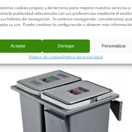
lizamos cookies propias y de terceros para mejorar nuestros servicios y
Contenedor resíduos
SQUARE 29
strarle publicidad relacionada con sus preferencias mediante el análisi
 sus hábitos de navegación. Si continúa navegando, consideramos qu
+ 29 L.
epta su uso. Puede cambiar la configuración u obtener más informació
NO
Aceptar
Denegar
Personalizar
VED
AD
Política de cookies
Política de privacidad