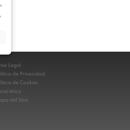
s
e
n
iso Legal
lítica de Privacidad
lítica de Cookies
nal ético
pa del Sitio