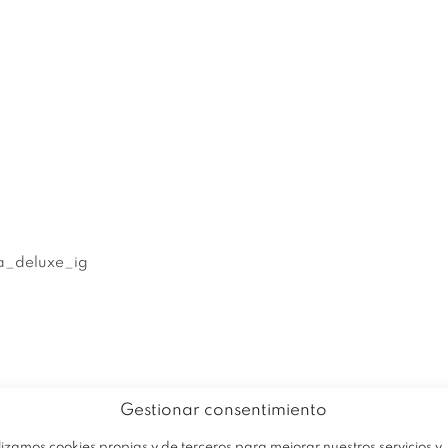
EMPRESA
PRODUCTOS
OFERTA
a_deluxe_ig
Gestionar consentimiento
lizamos cookies propias y de terceros para mejorar nuestros servicios y