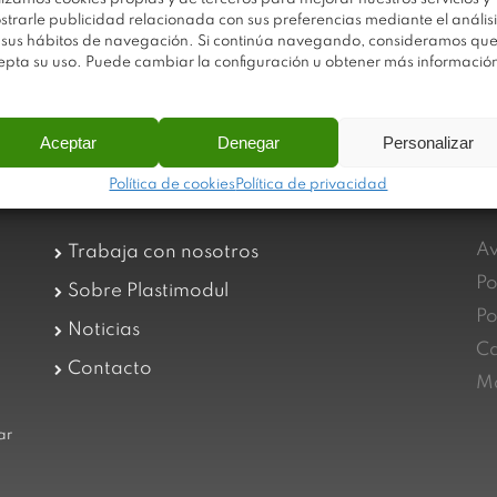
strarle publicidad relacionada con sus preferencias mediante el análisi
 sus hábitos de navegación. Si continúa navegando, consideramos qu
epta su uso. Puede cambiar la configuración u obtener más informació
Aceptar
Denegar
Personalizar
Política de cookies
Política de privacidad
Av
Trabaja con nosotros
Po
Sobre Plastimodul
Po
Noticias
Ca
Contacto
Ma
ar