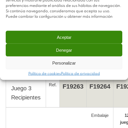
servicios y mostrarle publicidad relacionada con sus
+
preferencias mediante el análisis de sus hábitos de navegación.
Si continúa navegando, consideramos que acepta su uso.
Fijaciones
Puede cambiar la configuración u obtener más información
Embalaje
4 Uds
Aceptar
Denegar
OPCIONAL
MOD.
MOD.
MO
Personalizar
60
80
9
Política de cookies
Política de privacidad
Ref.
F19263
F19264
F19
Juego 3
Recipientes
Embalaje
1
jue