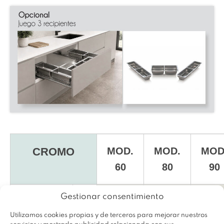
CROMO
MOD.
MOD.
MOD
60
80
90
Ref.
F19250
F19251
F192
Gestionar consentimiento
Set Cesto
Utilizamos cookies propias y de terceros para mejorar nuestros
+ Guías