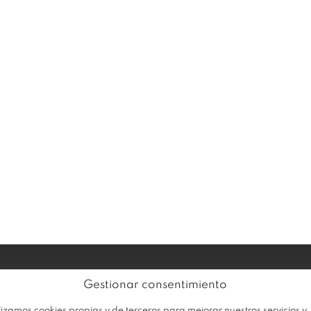
EMPRESA
PRODUCTOS
OFERTA
Av
Trabaja con nosotros
Gestionar consentimiento
Po
Sobre Plastimodul
lizamos cookies propias y de terceros para mejorar nuestros servicios y