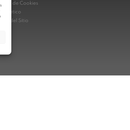
lítica de Cookies
s
e
nal ético
n
pa del Sitio