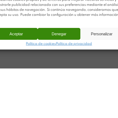
Po
strarle publicidad relacionada con sus preferencias mediante el análisi
Noticias
 sus hábitos de navegación. Si continúa navegando, consideramos qu
Ca
epta su uso. Puede cambiar la configuración u obtener más informació
Contacto
Ma
ar
Aceptar
Denegar
Personalizar
Política de cookies
Política de privacidad