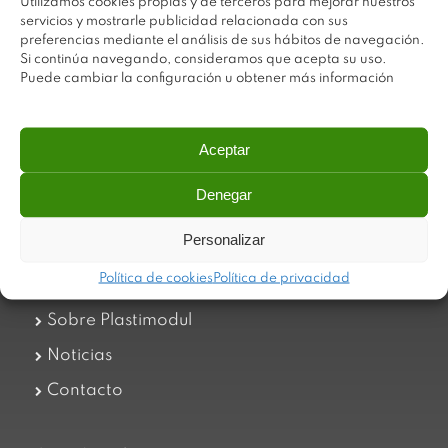
Utilizamos cookies propias y de terceros para mejorar nuestros
servicios y mostrarle publicidad relacionada con sus
preferencias mediante el análisis de sus hábitos de navegación.
Si continúa navegando, consideramos que acepta su uso.
Puede cambiar la configuración u obtener más información
Plastimodul tiene como objetivo ofrecer productos
Aceptar
innovadores y de máxima calidad, invirtiendo con decisión
en medios tecnológicos que permiten aportar soluciones
dinámicas y operativas. Utilizamos materiales de primera
Denegar
calidad y el mejor servicio a nuestros clientes.
Personalizar
Política de cookies
Política de privacidad
Trabaja con nosotros
Sobre Plastimodul
Noticias
Contacto