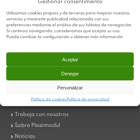
Gestionar consentimiento
Utilizamos cookies propias y de terceros para mejorar nuestros
servicios y mostrarle publicidad relacionada con sus
preferencias mediante el análisis de sus hábitos de navegación.
Si continúa navegando, consideramos que acepta su uso.
Puede cambiar la configuración u obtener más información
Aceptar
Plastimodul tiene como objetivo ofrecer productos
innovadores y de máxima calidad, invirtiendo con decisión
Denegar
en medios tecnológicos que permiten aportar soluciones
dinámicas y operativas. Utilizamos materiales de primera
Personalizar
calidad y el mejor servicio a nuestros clientes.
Política de cookies
Política de privacidad
Trabaja con nosotros
Sobre Plastimodul
Noticias