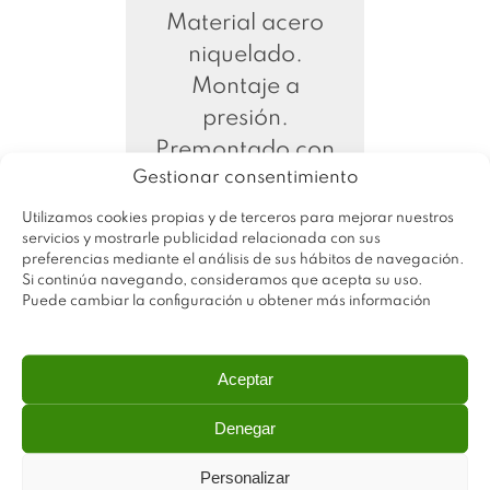
Material acero
niquelado.
Montaje a
presión.
Premontado con
Gestionar consentimiento
tacos de Ø 5.
Regulación por
Utilizamos cookies propias y de terceros para mejorar nuestros
servicios y mostrarle publicidad relacionada con sus
excéntrica en
preferencias mediante el análisis de sus hábitos de navegación.
altura ±1.5.
Si continúa navegando, consideramos que acepta su uso.
Puede cambiar la configuración u obtener más información
Aceptar
Denegar
Personalizar