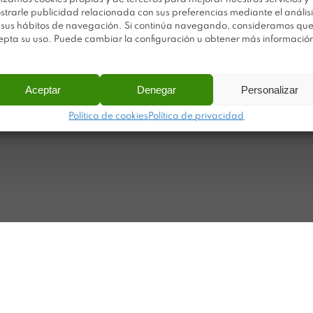
Av
Trabaja con nosotros
strarle publicidad relacionada con sus preferencias mediante el análisi
 sus hábitos de navegación. Si continúa navegando, consideramos qu
Po
Sobre Plastimodul
epta su uso. Puede cambiar la configuración u obtener más informació
Po
Noticias
Ca
Contacto
Aceptar
Denegar
Personalizar
Ma
Política de cookies
Política de privacidad
ar