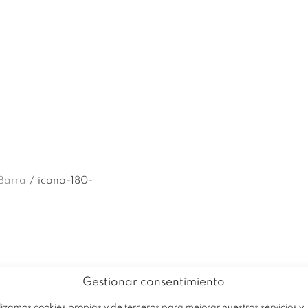
EMPRESA
PRODUCTOS
OFERTA
Barra
/
icono-180-
Gestionar consentimiento
lizamos cookies propias y de terceros para mejorar nuestros servicios y