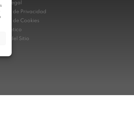
iso Legal
s
e
lítica de Privacidad
n
lítica de Cookies
nal ético
pa del Sitio