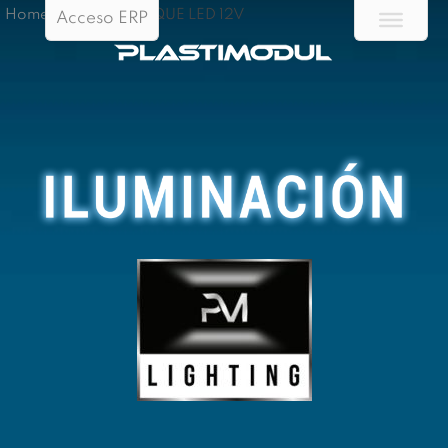
Home
/
ILUM – APLIQUE LED 12V
Acceso ERP