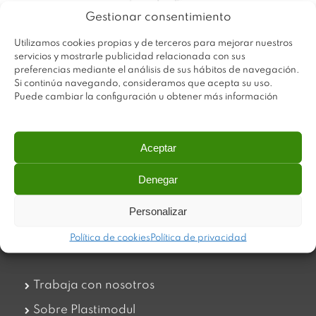
Gestionar consentimiento
Utilizamos cookies propias y de terceros para mejorar nuestros
servicios y mostrarle publicidad relacionada con sus
preferencias mediante el análisis de sus hábitos de navegación.
Si continúa navegando, consideramos que acepta su uso.
Puede cambiar la configuración u obtener más información
Aceptar
Plastimodul tiene como objetivo ofrecer productos
Denegar
innovadores y de máxima calidad, invirtiendo con decisión
en medios tecnológicos que permiten aportar soluciones
Personalizar
dinámicas y operativas. Utilizamos materiales de primera
calidad y el mejor servicio a nuestros clientes.
Política de cookies
Política de privacidad
Trabaja con nosotros
Sobre Plastimodul