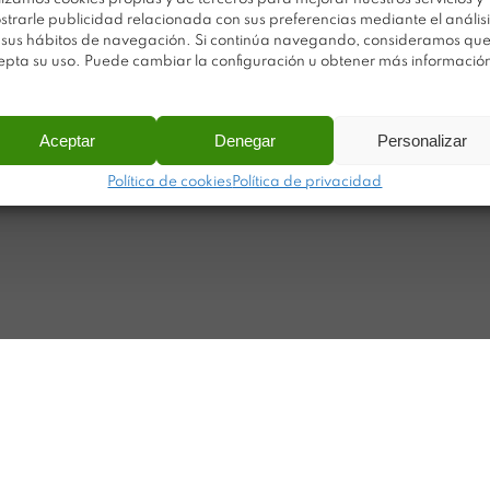
Av
Trabaja con nosotros
strarle publicidad relacionada con sus preferencias mediante el análisi
Po
Sobre Plastimodul
 sus hábitos de navegación. Si continúa navegando, consideramos qu
epta su uso. Puede cambiar la configuración u obtener más informació
Po
Noticias
Ca
Contacto
Ma
Aceptar
Denegar
Personalizar
Política de cookies
Política de privacidad
ar