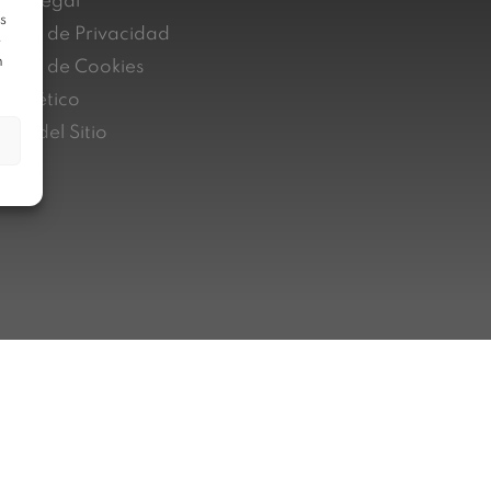
iso Legal
s
lítica de Privacidad
e
n
lítica de Cookies
nal ético
pa del Sitio