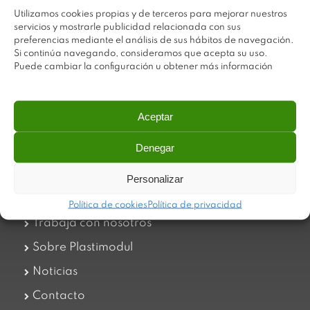
Utilizamos cookies propias y de terceros para mejorar nuestros
servicios y mostrarle publicidad relacionada con sus
preferencias mediante el análisis de sus hábitos de navegación.
Si continúa navegando, consideramos que acepta su uso.
Puede cambiar la configuración u obtener más información
Aceptar
Plastimodul tiene como objetivo ofrecer productos
innovadores y de máxima calidad, invirtiendo con decisión
en medios tecnológicos que permiten aportar soluciones
Denegar
dinámicas y operativas. Utilizamos materiales de primera
calidad y el mejor servicio a nuestros clientes.
Personalizar
Política de cookies
Política de privacidad
Trabaja con nosotros
Sobre Plastimodul
Noticias
Contacto