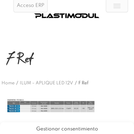
Acceso ERP
F Ref
Home
/
ILUM – APLIQUE LED 12V
/
F Ref
Gestionar consentimiento