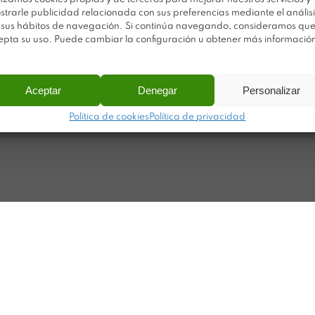
Po
Sobre Plastimodul
strarle publicidad relacionada con sus preferencias mediante el análisi
Po
 sus hábitos de navegación. Si continúa navegando, consideramos qu
Noticias
epta su uso. Puede cambiar la configuración u obtener más informació
Ca
Contacto
Ma
Aceptar
Denegar
Personalizar
ar
Política de cookies
Política de privacidad