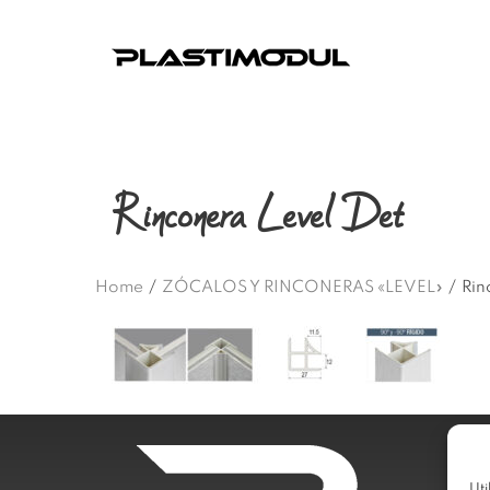
Rinconera Level Det
Home
/
ZÓCALOS Y RINCONERAS «LEVEL»
/
Rin
Uti