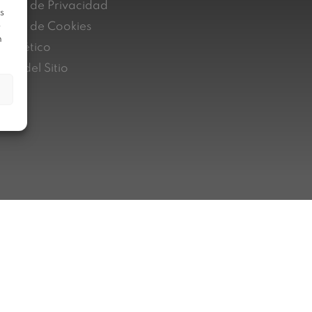
lítica de Privacidad
s
lítica de Cookies
e
n
nal ético
pa del Sitio