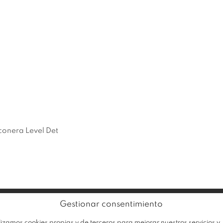
EMPRESA
PRODUCTOS
OFERTA
conera Level Det
Gestionar consentimiento
Av
Trabaja con nosotros
lizamos cookies propias y de terceros para mejorar nuestros servicios y