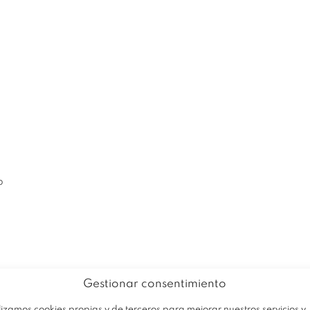
EMPRESA
PRODUCTOS
OFERTA
b
Gestionar consentimiento
lizamos cookies propias y de terceros para mejorar nuestros servicios y