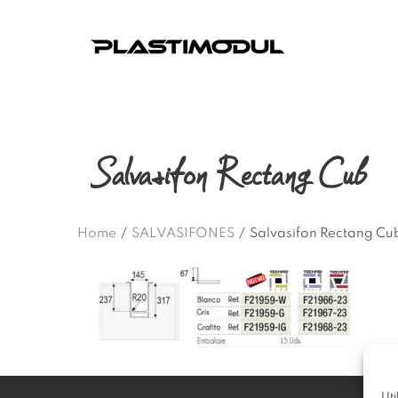
Salvasifon Rectang Cub
Home
/
SALVASIFONES
/
Salvasifon Rectang Cu
Uti