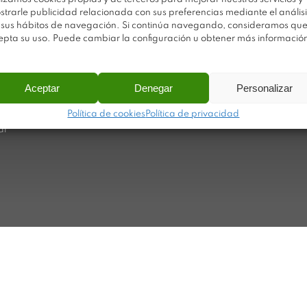
strarle publicidad relacionada con sus preferencias mediante el análisi
Av
Trabaja con nosotros
 sus hábitos de navegación. Si continúa navegando, consideramos qu
Po
epta su uso. Puede cambiar la configuración u obtener más informació
Sobre Plastimodul
Po
Noticias
Ca
Aceptar
Denegar
Personalizar
Contacto
Ma
Política de cookies
Política de privacidad
ar