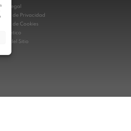
s
iso Legal
e
lítica de Privacidad
n
lítica de Cookies
nal ético
pa del Sitio