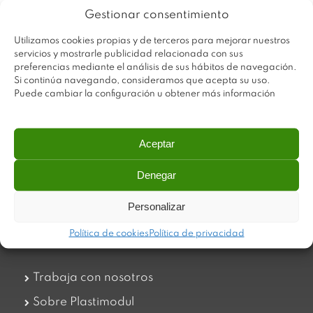
Gestionar consentimiento
Utilizamos cookies propias y de terceros para mejorar nuestros
servicios y mostrarle publicidad relacionada con sus
preferencias mediante el análisis de sus hábitos de navegación.
Si continúa navegando, consideramos que acepta su uso.
Puede cambiar la configuración u obtener más información
Aceptar
Plastimodul tiene como objetivo ofrecer productos
Denegar
innovadores y de máxima calidad, invirtiendo con decisión
en medios tecnológicos que permiten aportar soluciones
Personalizar
dinámicas y operativas. Utilizamos materiales de primera
calidad y el mejor servicio a nuestros clientes.
Política de cookies
Política de privacidad
Trabaja con nosotros
Sobre Plastimodul