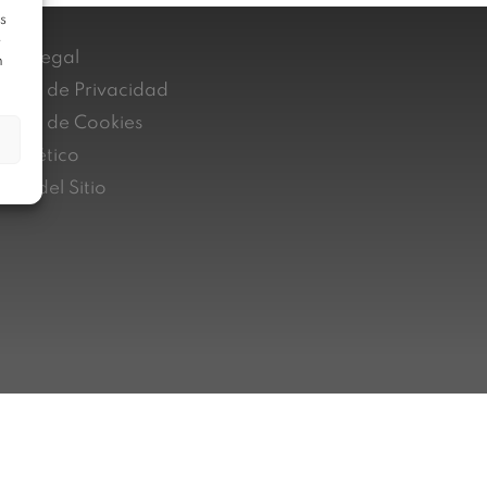
s
e
iso Legal
n
lítica de Privacidad
lítica de Cookies
nal ético
pa del Sitio