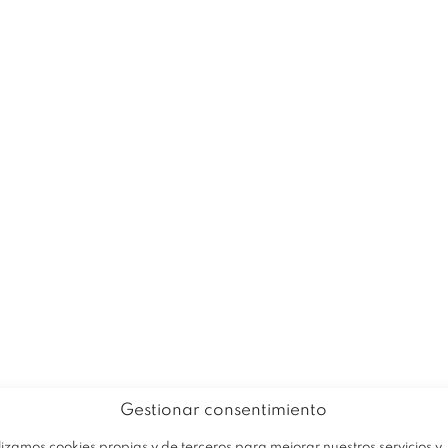
EMPRESA
PRODUCTOS
OFERTA
Gestionar consentimiento
lizamos cookies propias y de terceros para mejorar nuestros servicios y