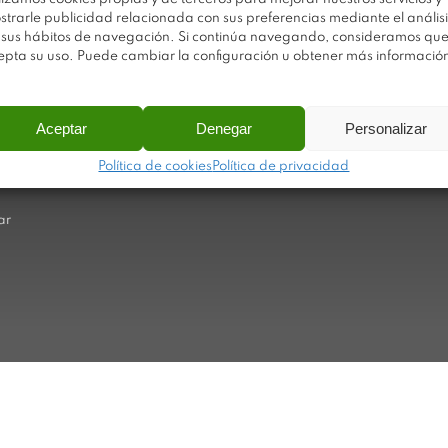
strarle publicidad relacionada con sus preferencias mediante el análisi
 sus hábitos de navegación. Si continúa navegando, consideramos qu
Av
Trabaja con nosotros
epta su uso. Puede cambiar la configuración u obtener más informació
Po
Sobre Plastimodul
Po
Noticias
Aceptar
Denegar
Personalizar
Ca
Contacto
Política de cookies
Política de privacidad
Ma
ar