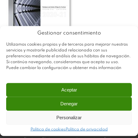
Gestionar consentimiento
Utilizamos cookies propias y de terceros para mejorar nuestros
servicios y mostrarle publicidad relacionada con sus
preferencias mediante el análisis de sus hábitos de navegación.
Si continúa navegando, consideramos que acepta su uso.
Puede cambiar la configuración u obtener más información
Aceptar
Denegar
Personalizar
Plastimodul tiene como objetivo ofrecer productos
Política de cookies
Política de privacidad
innovadores y de máxima calidad, invirtiendo con decisión