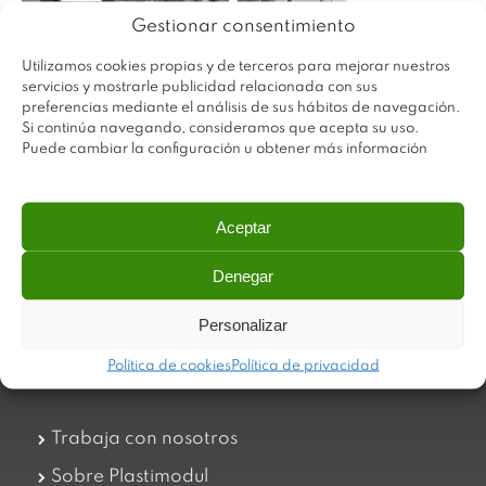
Gestionar consentimiento
Utilizamos cookies propias y de terceros para mejorar nuestros
servicios y mostrarle publicidad relacionada con sus
preferencias mediante el análisis de sus hábitos de navegación.
Si continúa navegando, consideramos que acepta su uso.
Puede cambiar la configuración u obtener más información
Aceptar
Plastimodul tiene como objetivo ofrecer productos
Denegar
innovadores y de máxima calidad, invirtiendo con decisión
en medios tecnológicos que permiten aportar soluciones
Personalizar
dinámicas y operativas. Utilizamos materiales de primera
calidad y el mejor servicio a nuestros clientes.
Política de cookies
Política de privacidad
Trabaja con nosotros
Sobre Plastimodul