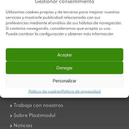
Gestionar consentimiento
Utilizamos cookies propias y de terceros para mejorar nuestros
servicios y mostrarle publicidad relacionada con sus
preferencias mediante el análisis de sus hábitos de navegación.
Si continúa navegando, consideramos que acepta su uso.
Puede cambiar la configuración u obtener más información
Aceptar
Plastimodul tiene como objetivo ofrecer productos
innovadores y de máxima calidad, invirtiendo con decisión
Denegar
en medios tecnológicos que permiten aportar soluciones
dinámicas y operativas. Utilizamos materiales de primera
Personalizar
calidad y el mejor servicio a nuestros clientes.
Política de cookies
Política de privacidad
Trabaja con nosotros
Sobre Plastimodul
Noticias