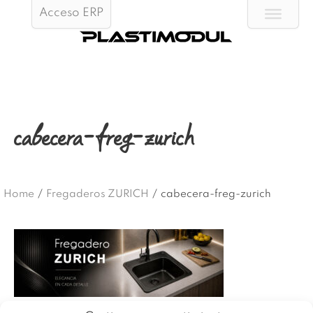
Acceso ERP
cabecera-freg-zurich
Home
/
Fregaderos ZURICH
/
cabecera-freg-zurich