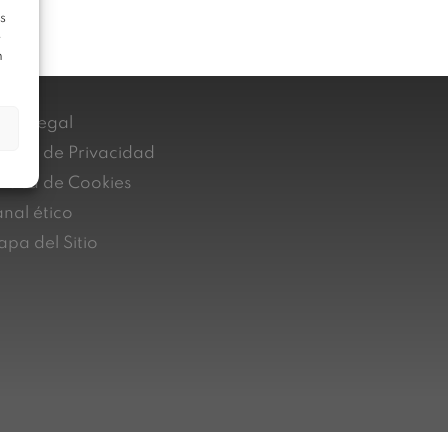
s
e
n
iso Legal
lítica de Privacidad
lítica de Cookies
nal ético
pa del Sitio