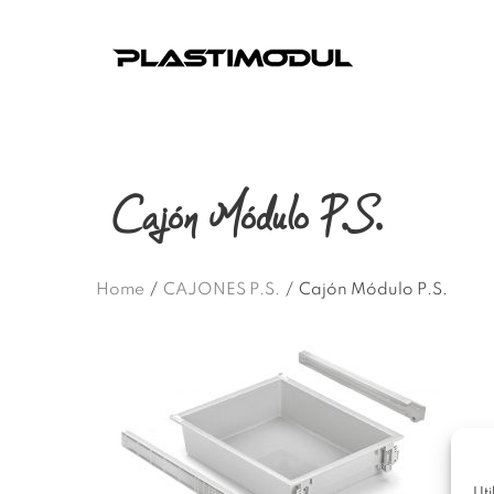
Cajón Módulo P.S.
Home
/
CAJONES P.S.
/
Cajón Módulo P.S.
Uti