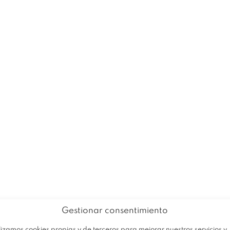
EMPRESA
PRODUCTOS
OFERTA
Gestionar consentimiento
lizamos cookies propias y de terceros para mejorar nuestros servicios y